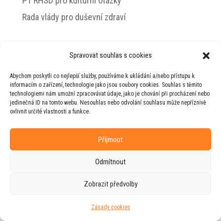
PT RHSD pro kulturní otázky
Rada vlády pro duševní zdraví
Spravovat souhlas s cookies
© 2026 Jiří Horecký – Osobní stránky Jiřího
Abychom poskytli co nejlepší služby, používáme k ukládání a/nebo přístupu k
Horeckého
informacím o zařízení, technologie jako jsou soubory cookies. Souhlas s těmito
technologiemi nám umožní zpracovávat údaje, jako je chování při procházení nebo
Web vytvořila firma
RUDI
ve spolupráci s
jedinečná ID na tomto webu. Nesouhlas nebo odvolání souhlasu může nepříznivě
agenturou
ZEST BRAND
.
ovlivnit určité vlastnosti a funkce.
Příjmout
Odmítnout
Zobrazit předvolby
Zásady cookies