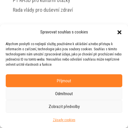
PT RHSD pro kulturní otázky
Rada vlády pro duševní zdraví
Spravovat souhlas s cookies
© 2026 Jiří Horecký – Osobní stránky Jiřího
Abychom poskytli co nejlepší služby, používáme k ukládání a/nebo přístupu k
Horeckého
informacím o zařízení, technologie jako jsou soubory cookies. Souhlas s těmito
technologiemi nám umožní zpracovávat údaje, jako je chování při procházení nebo
Web vytvořila firma
RUDI
ve spolupráci s
jedinečná ID na tomto webu. Nesouhlas nebo odvolání souhlasu může nepříznivě
agenturou
ZEST BRAND
.
ovlivnit určité vlastnosti a funkce.
Příjmout
Odmítnout
Zobrazit předvolby
Zásady cookies