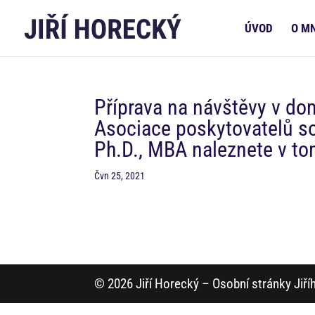
ÚVOD
O M
Příprava na návštěvy v d
Asociace poskytovatelů so
Ph.D., MBA naleznete v t
Čvn 25, 2021
© 2026 Jiří Horecký – Osobní stránky Jiř