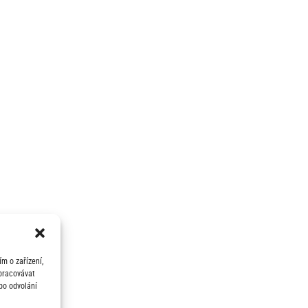
m o zařízení,
zpracovávat
bo odvolání