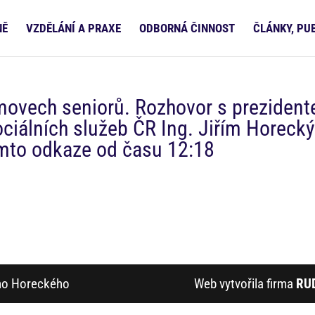
NĚ
VZDĚLÁNÍ A PRAXE
ODBORNÁ ČINNOST
ČLÁNKY, PU
omovech seniorů. Rozhovor s preziden
ciálních služeb ČR Ing. Jiřím Horeck
omto odkaze od času 12:18
ího Horeckého
Web vytvořila firma
RU