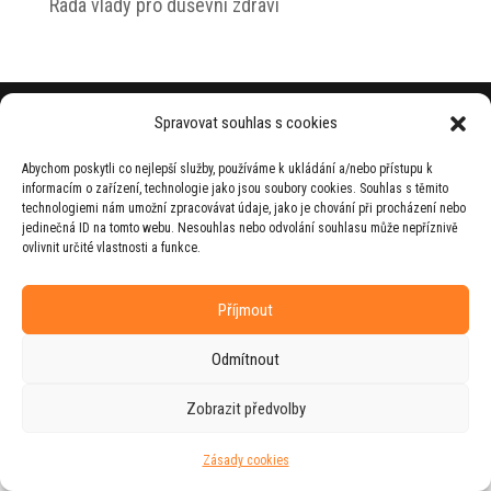
Rada vlády pro duševní zdraví
© 2026 Jiří Horecký – Osobní stránky Jiřího
Spravovat souhlas s cookies
Horeckého
Abychom poskytli co nejlepší služby, používáme k ukládání a/nebo přístupu k
Web vytvořila firma
RUDI
ve spolupráci s
informacím o zařízení, technologie jako jsou soubory cookies. Souhlas s těmito
agenturou
ZEST BRAND
.
technologiemi nám umožní zpracovávat údaje, jako je chování při procházení nebo
jedinečná ID na tomto webu. Nesouhlas nebo odvolání souhlasu může nepříznivě
ovlivnit určité vlastnosti a funkce.
Příjmout
Odmítnout
Zobrazit předvolby
Zásady cookies