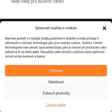
Rada vlády pro duševní zdraví
© 2026 Jiří Horecký – Osobní stránky Jiřího
Spravovat souhlas s cookies
Horeckého
Abychom poskytli co nejlepší služby, používáme k ukládání a/nebo přístupu k
Web vytvořila firma
RUDI
ve spolupráci s
informacím o zařízení, technologie jako jsou soubory cookies. Souhlas s těmito
agenturou
ZEST BRAND
.
technologiemi nám umožní zpracovávat údaje, jako je chování při procházení nebo
jedinečná ID na tomto webu. Nesouhlas nebo odvolání souhlasu může nepříznivě
ovlivnit určité vlastnosti a funkce.
Příjmout
Odmítnout
Zobrazit předvolby
Zásady cookies