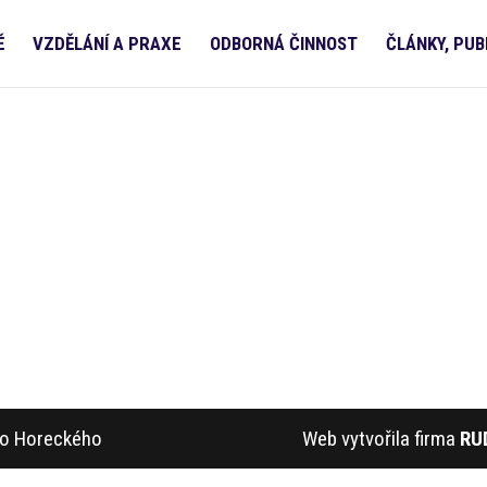
Ě
VZDĚLÁNÍ A PRAXE
ODBORNÁ ČINNOST
ČLÁNKY, PUB
ího Horeckého
Web vytvořila firma
RU