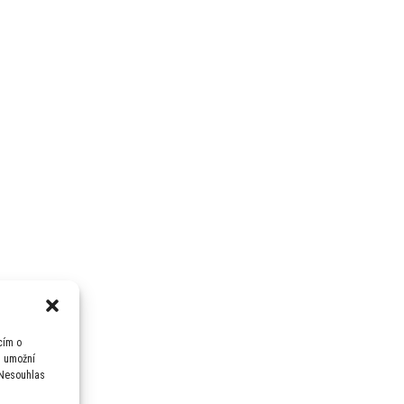
cím o
m umožní
 Nesouhlas