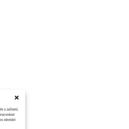
m o zařízení,
zpracovávat
bo odvolání