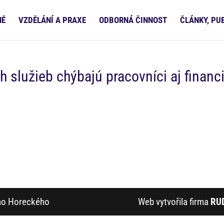
NĚ
VZDĚLÁNÍ A PRAXE
ODBORNÁ ČINNOST
ČLÁNKY, PU
 služieb chýbajú pracovníci aj financ
ího Horeckého
Web vytvořila firma
RU