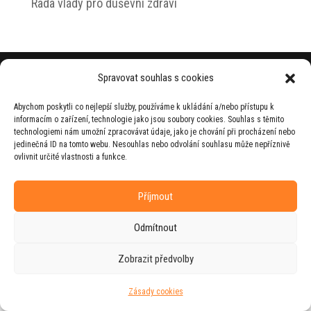
Rada vlády pro duševní zdraví
© 2026 Jiří Horecký – Osobní stránky Jiřího
Spravovat souhlas s cookies
Horeckého
Abychom poskytli co nejlepší služby, používáme k ukládání a/nebo přístupu k
Web vytvořila firma
RUDI
ve spolupráci s
informacím o zařízení, technologie jako jsou soubory cookies. Souhlas s těmito
agenturou
ZEST BRAND
.
technologiemi nám umožní zpracovávat údaje, jako je chování při procházení nebo
jedinečná ID na tomto webu. Nesouhlas nebo odvolání souhlasu může nepříznivě
ovlivnit určité vlastnosti a funkce.
Příjmout
Odmítnout
Zobrazit předvolby
Zásady cookies