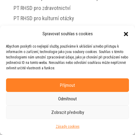
PT RHSD pro zdravotnictví
PT RHSD pro kulturní otázky
Rada vlády pro duševní zdraví
Spravovat souhlas s cookies
Abychom poskytli co nejlepší služby, používáme k ukládání a/nebo přístupu k
informacím o zařízení, technologie jako jsou soubory cookies. Souhlas s těmito
technologiemi nám umožní zpracovávat údaje, jako je chování při procházení nebo
© 2026 Jiří Horecký – Osobní stránky Jiřího
jedinečná ID na tomto webu. Nesouhlas nebo odvolání souhlasu může nepříznivě
Horeckého
ovlivnit určité vlastnosti a funkce.
Web vytvořila firma
RUDI
ve spolupráci s
agenturou
ZEST BRAND
.
Příjmout
Odmítnout
Zobrazit předvolby
Zásady cookies