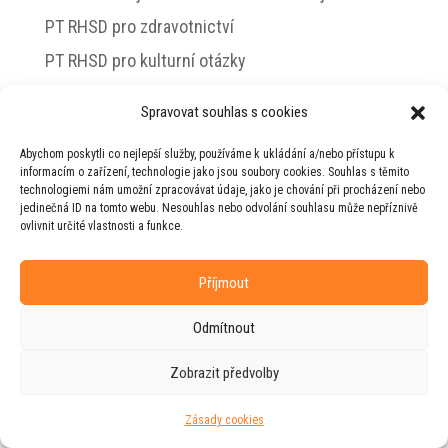
PT RHSD pro zdravotnictví
PT RHSD pro kulturní otázky
Rada vlády pro duševní zdraví
Spravovat souhlas s cookies
Abychom poskytli co nejlepší služby, používáme k ukládání a/nebo přístupu k
informacím o zařízení, technologie jako jsou soubory cookies. Souhlas s těmito
technologiemi nám umožní zpracovávat údaje, jako je chování při procházení nebo
© 2026 Jiří Horecký – Osobní stránky Jiřího
jedinečná ID na tomto webu. Nesouhlas nebo odvolání souhlasu může nepříznivě
Horeckého
ovlivnit určité vlastnosti a funkce.
Web vytvořila firma
RUDI
ve spolupráci s
agenturou
ZEST BRAND
.
Příjmout
Odmítnout
Zobrazit předvolby
Zásady cookies