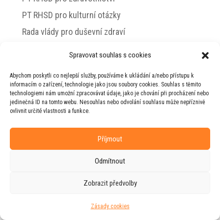
PT RHSD pro kulturní otázky
Rada vlády pro duševní zdraví
Spravovat souhlas s cookies
Abychom poskytli co nejlepší služby, používáme k ukládání a/nebo přístupu k
© 2026 Jiří Horecký – Osobní stránky Jiřího
informacím o zařízení, technologie jako jsou soubory cookies. Souhlas s těmito
Horeckého
technologiemi nám umožní zpracovávat údaje, jako je chování při procházení nebo
jedinečná ID na tomto webu. Nesouhlas nebo odvolání souhlasu může nepříznivě
Web vytvořila firma
RUDI
ve spolupráci s
ovlivnit určité vlastnosti a funkce.
agenturou
ZEST BRAND
.
Příjmout
Odmítnout
Zobrazit předvolby
Zásady cookies