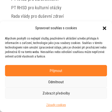
PT RHSD pro kulturní otázky
Rada vlády pro duševní zdraví
Spravovat souhlas s cookies
Abychom poskytli co nejlepší služby, používáme k ukládání a/nebo přístupu k
© 2026 Jiří Horecký – Osobní stránky Jiřího
informacím o zařízení, technologie jako jsou soubory cookies. Souhlas s těmito
Horeckého
technologiemi nám umožní zpracovávat údaje, jako je chování při procházení nebo
jedinečná ID na tomto webu. Nesouhlas nebo odvolání souhlasu může nepříznivě
Web vytvořila firma
RUDI
ve spolupráci s
ovlivnit určité vlastnosti a funkce.
agenturou
ZEST BRAND
.
Příjmout
Odmítnout
Zobrazit předvolby
Zásady cookies