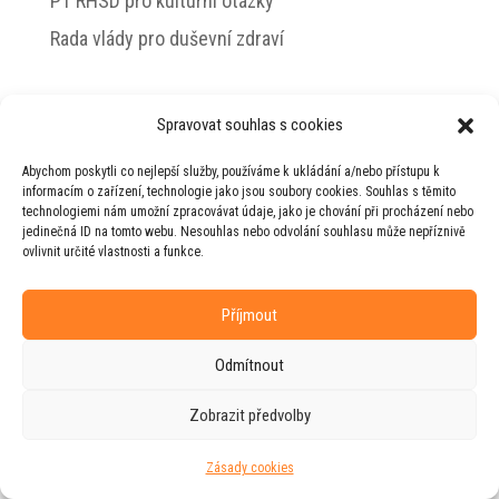
PT RHSD pro kulturní otázky
Rada vlády pro duševní zdraví
Spravovat souhlas s cookies
© 2026 Jiří Horecký – Osobní stránky Jiřího
Abychom poskytli co nejlepší služby, používáme k ukládání a/nebo přístupu k
Horeckého
informacím o zařízení, technologie jako jsou soubory cookies. Souhlas s těmito
technologiemi nám umožní zpracovávat údaje, jako je chování při procházení nebo
Web vytvořila firma
RUDI
ve spolupráci s
jedinečná ID na tomto webu. Nesouhlas nebo odvolání souhlasu může nepříznivě
agenturou
ZEST BRAND
.
ovlivnit určité vlastnosti a funkce.
Příjmout
Odmítnout
Zobrazit předvolby
Zásady cookies