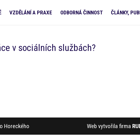
Ě
VZDĚLÁNÍ A PRAXE
ODBORNÁ ČINNOST
ČLÁNKY, PUB
ráce v sociálních službách?
ího Horeckého
Web vytvořila firma
RU