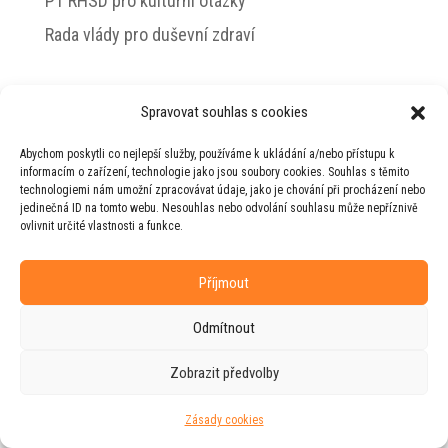
PT RHSD pro kulturní otázky
Rada vlády pro duševní zdraví
Spravovat souhlas s cookies
© 2026 Jiří Horecký – Osobní stránky Jiřího
Abychom poskytli co nejlepší služby, používáme k ukládání a/nebo přístupu k
Horeckého
informacím o zařízení, technologie jako jsou soubory cookies. Souhlas s těmito
technologiemi nám umožní zpracovávat údaje, jako je chování při procházení nebo
Web vytvořila firma
RUDI
ve spolupráci s
jedinečná ID na tomto webu. Nesouhlas nebo odvolání souhlasu může nepříznivě
agenturou
ZEST BRAND
.
ovlivnit určité vlastnosti a funkce.
Příjmout
Odmítnout
Zobrazit předvolby
Zásady cookies