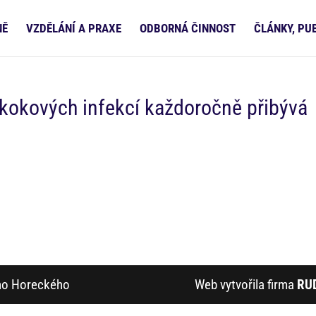
NĚ
VZDĚLÁNÍ A PRAXE
ODBORNÁ ČINNOST
ČLÁNKY, PU
kokových infekcí každoročně přibývá
ího Horeckého
Web vytvořila firma
RU