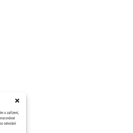
m o zařízení,
zpracovávat
bo odvolání