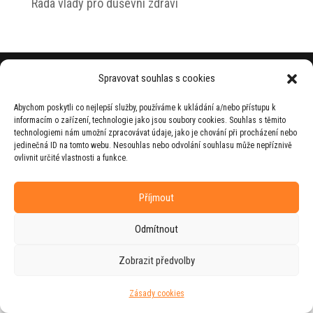
Rada vlády pro duševní zdraví
© 2026 Jiří Horecký – Osobní stránky Jiřího
Spravovat souhlas s cookies
Horeckého
Abychom poskytli co nejlepší služby, používáme k ukládání a/nebo přístupu k
Web vytvořila firma
RUDI
ve spolupráci s
informacím o zařízení, technologie jako jsou soubory cookies. Souhlas s těmito
agenturou
ZEST BRAND
.
technologiemi nám umožní zpracovávat údaje, jako je chování při procházení nebo
jedinečná ID na tomto webu. Nesouhlas nebo odvolání souhlasu může nepříznivě
ovlivnit určité vlastnosti a funkce.
Příjmout
Odmítnout
Zobrazit předvolby
Zásady cookies