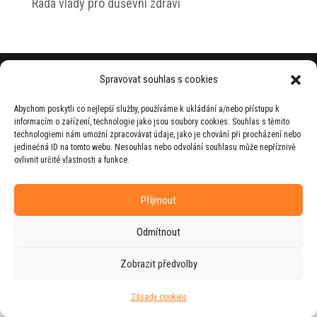
Rada vlády pro duševní zdraví
© 2026 Jiří Horecký – Osobní stránky Jiřího
Spravovat souhlas s cookies
Horeckého
Abychom poskytli co nejlepší služby, používáme k ukládání a/nebo přístupu k
Web vytvořila firma
RUDI
ve spolupráci s
informacím o zařízení, technologie jako jsou soubory cookies. Souhlas s těmito
agenturou
ZEST BRAND
.
technologiemi nám umožní zpracovávat údaje, jako je chování při procházení nebo
jedinečná ID na tomto webu. Nesouhlas nebo odvolání souhlasu může nepříznivě
ovlivnit určité vlastnosti a funkce.
Příjmout
Odmítnout
Zobrazit předvolby
Zásady cookies