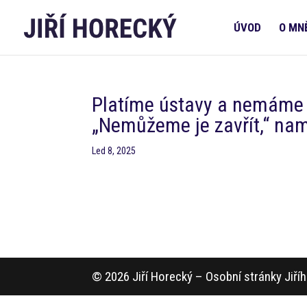
ÚVOD
O MN
Platíme ústavy a nemáme n
„Nemůžeme je zavřít,“ nam
Led 8, 2025
© 2026 Jiří Horecký – Osobní stránky Jiř