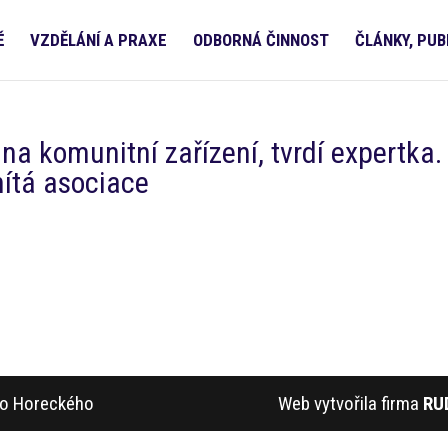
Ě
VZDĚLÁNÍ A PRAXE
ODBORNÁ ČINNOST
ČLÁNKY, PUB
a komunitní zařízení, tvrdí expertka.
ítá asociace
ího Horeckého
Web vytvořila firma
RU