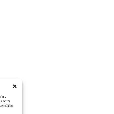
cím o
m umožní
 Nesouhlas