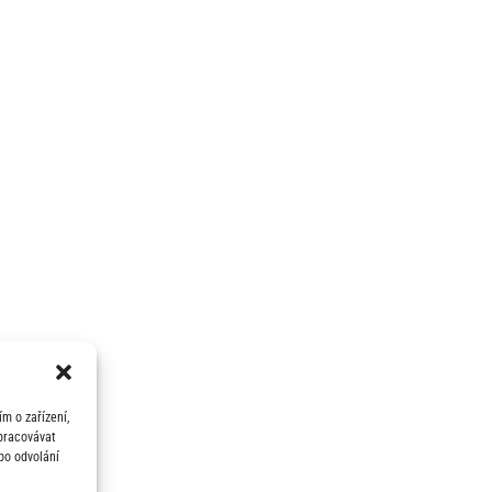
m o zařízení,
zpracovávat
bo odvolání