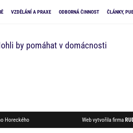
NĚ
VZDĚLÁNÍ A PRAXE
ODBORNÁ ČINNOST
ČLÁNKY, PU
ohli by pomáhat v domácnosti
ího Horeckého
Web vytvořila firma
RU