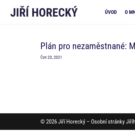
ÚVOD
O M
Plán pro nezaměstnané: M
Čvn 23, 2021
© 2026 Jiří Horecký – Osobní stránky Jiř