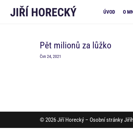
ÚVOD
O M
Pět milionů za lůžko
Čvn 24, 2021
© 2026 Jiří Horecký – Osobní stránky Jiř