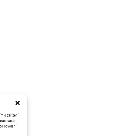
m o zařízení,
zpracovávat
bo odvolání