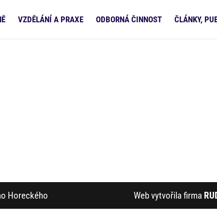
NĚ
VZDĚLÁNÍ A PRAXE
ODBORNÁ ČINNOST
ČLÁNKY, PU
ího Horeckého
Web vytvořila firma
RU