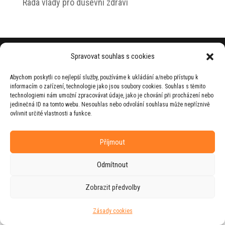
Rada vlády pro duševní zdraví
© 2026 Jiří Horecký – Osobní stránky Jiřího
Spravovat souhlas s cookies
Horeckého
Abychom poskytli co nejlepší služby, používáme k ukládání a/nebo přístupu k
Web vytvořila firma
RUDI
ve spolupráci s
informacím o zařízení, technologie jako jsou soubory cookies. Souhlas s těmito
agenturou
ZEST BRAND
.
technologiemi nám umožní zpracovávat údaje, jako je chování při procházení nebo
jedinečná ID na tomto webu. Nesouhlas nebo odvolání souhlasu může nepříznivě
ovlivnit určité vlastnosti a funkce.
Příjmout
Odmítnout
Zobrazit předvolby
Zásady cookies