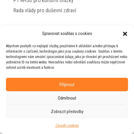
PT RHSD pro kulturní otázky
Rada vlády pro duševní zdraví
Spravovat souhlas s cookies
© 2026 Jiří Horecký – Osobní stránky Jiřího
Abychom poskytli co nejlepší služby, používáme k ukládání a/nebo přístupu k
Horeckého
informacím o zařízení, technologie jako jsou soubory cookies. Souhlas s těmito
technologiemi nám umožní zpracovávat údaje, jako je chování při procházení nebo
Web vytvořila firma
RUDI
ve spolupráci s
jedinečná ID na tomto webu. Nesouhlas nebo odvolání souhlasu může nepříznivě
agenturou
ZEST BRAND
.
ovlivnit určité vlastnosti a funkce.
Příjmout
Odmítnout
Zobrazit předvolby
Zásady cookies