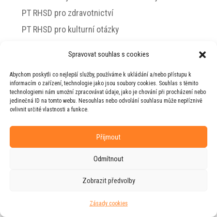
PT RHSD pro zdravotnictví
PT RHSD pro kulturní otázky
Rada vlády pro duševní zdraví
Spravovat souhlas s cookies
Abychom poskytli co nejlepší služby, používáme k ukládání a/nebo přístupu k
informacím o zařízení, technologie jako jsou soubory cookies. Souhlas s těmito
technologiemi nám umožní zpracovávat údaje, jako je chování při procházení nebo
© 2026 Jiří Horecký – Osobní stránky Jiřího
jedinečná ID na tomto webu. Nesouhlas nebo odvolání souhlasu může nepříznivě
Horeckého
ovlivnit určité vlastnosti a funkce.
Web vytvořila firma
RUDI
ve spolupráci s
agenturou
ZEST BRAND
.
Příjmout
Odmítnout
Zobrazit předvolby
Zásady cookies