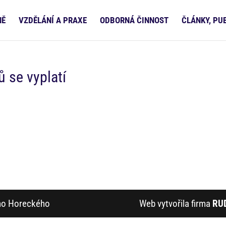
NĚ
VZDĚLÁNÍ A PRAXE
ODBORNÁ ČINNOST
ČLÁNKY, PU
 se vyplatí
ího Horeckého
Web vytvořila firma
RU