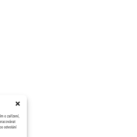
m o zařízení,
zpracovávat
bo odvolání