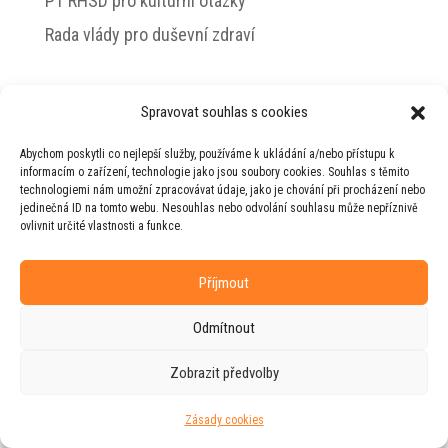
PT RHSD pro kulturní otázky
Rada vlády pro duševní zdraví
Spravovat souhlas s cookies
© 2026 Jiří Horecký – Osobní stránky Jiřího
Abychom poskytli co nejlepší služby, používáme k ukládání a/nebo přístupu k
Horeckého
informacím o zařízení, technologie jako jsou soubory cookies. Souhlas s těmito
technologiemi nám umožní zpracovávat údaje, jako je chování při procházení nebo
Web vytvořila firma
RUDI
ve spolupráci s
jedinečná ID na tomto webu. Nesouhlas nebo odvolání souhlasu může nepříznivě
agenturou
ZEST BRAND
.
ovlivnit určité vlastnosti a funkce.
Příjmout
Odmítnout
Zobrazit předvolby
Zásady cookies