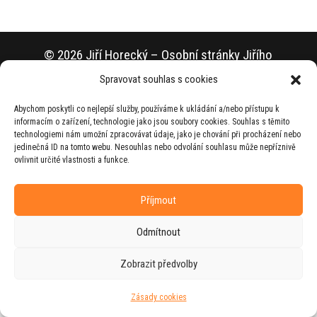
© 2026 Jiří Horecký – Osobní stránky Jiřího
Horeckého
Spravovat souhlas s cookies
Web vytvořila firma
RUDI
ve spolupráci s
Abychom poskytli co nejlepší služby, používáme k ukládání a/nebo přístupu k
agenturou
ZEST BRAND
.
informacím o zařízení, technologie jako jsou soubory cookies. Souhlas s těmito
technologiemi nám umožní zpracovávat údaje, jako je chování při procházení nebo
jedinečná ID na tomto webu. Nesouhlas nebo odvolání souhlasu může nepříznivě
ovlivnit určité vlastnosti a funkce.
Příjmout
Odmítnout
Zobrazit předvolby
Zásady cookies