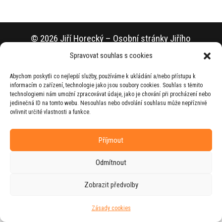
© 2026 Jiří Horecký – Osobní stránky Jiřího
Horeckého
Spravovat souhlas s cookies
Web vytvořila firma
RUDI
ve spolupráci s
Abychom poskytli co nejlepší služby, používáme k ukládání a/nebo přístupu k
agenturou
ZEST BRAND
.
informacím o zařízení, technologie jako jsou soubory cookies. Souhlas s těmito
technologiemi nám umožní zpracovávat údaje, jako je chování při procházení nebo
jedinečná ID na tomto webu. Nesouhlas nebo odvolání souhlasu může nepříznivě
ovlivnit určité vlastnosti a funkce.
Příjmout
Odmítnout
Zobrazit předvolby
Zásady cookies