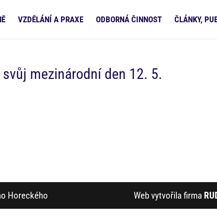
NĚ
VZDĚLÁNÍ A PRAXE
ODBORNÁ ČINNOST
ČLÁNKY, PU
í svůj mezinárodní den 12. 5.
ího Horeckého
Web vytvořila firma
RU