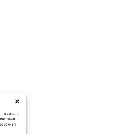
m o zařízení,
zpracovávat
bo odvolání