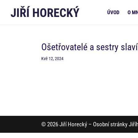
ÚVOD
O M
Ošetřovatelé a sestry slav
Kvě 12, 2024
© 2026 Jiří Horecký – Osobní stránky Jiř