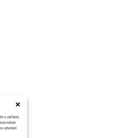
m o zařízení,
zpracovávat
bo odvolání