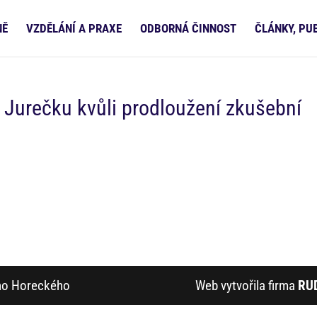
NĚ
VZDĚLÁNÍ A PRAXE
ODBORNÁ ČINNOST
ČLÁNKY, PU
y Jurečku kvůli prodloužení zkušební
ího Horeckého
Web vytvořila firma
RU