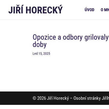
ÚVOD
O M
Opozice a odbory griloval
doby
Led 15, 2025
© 2026 Jiří Horecký – Osobní stránky Jiř