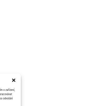
m o zařízení,
zpracovávat
bo odvolání