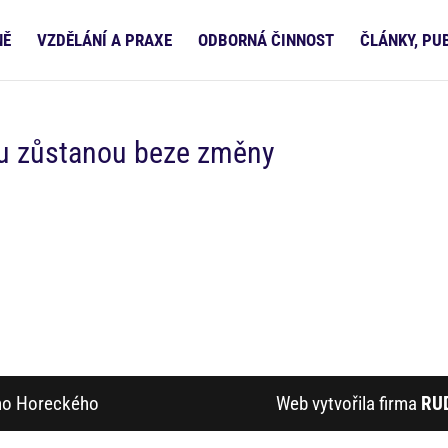
NĚ
VZDĚLÁNÍ A PRAXE
ODBORNÁ ČINNOST
ČLÁNKY, PU
du zůstanou beze změny
ího Horeckého
Web vytvořila firma
RU