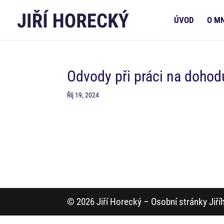
ÚVOD
O M
Odvody při práci na doho
Říj 19, 2024
© 2026 Jiří Horecký – Osobní stránky Jiř