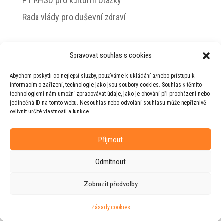
PT RHSD pro kulturní otázky
Rada vlády pro duševní zdraví
Spravovat souhlas s cookies
© 2026 Jiří Horecký – Osobní stránky Jiřího
Abychom poskytli co nejlepší služby, používáme k ukládání a/nebo přístupu k
Horeckého
informacím o zařízení, technologie jako jsou soubory cookies. Souhlas s těmito
technologiemi nám umožní zpracovávat údaje, jako je chování při procházení nebo
Web vytvořila firma
RUDI
ve spolupráci s
jedinečná ID na tomto webu. Nesouhlas nebo odvolání souhlasu může nepříznivě
agenturou
ZEST BRAND
.
ovlivnit určité vlastnosti a funkce.
Příjmout
Odmítnout
Zobrazit předvolby
Zásady cookies