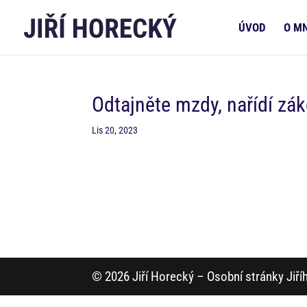
ÚVOD
O M
Odtajněte mzdy, nařídí zá
Lis 20, 2023
© 2026 Jiří Horecký – Osobní stránky Jiř