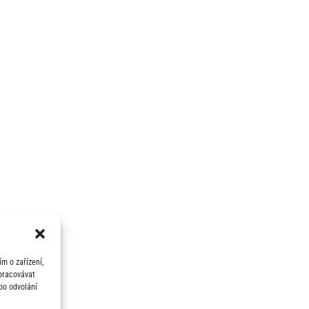
m o zařízení,
zpracovávat
bo odvolání