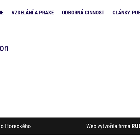
NĚ
VZDĚLÁNÍ A PRAXE
ODBORNÁ ČINNOST
ČLÁNKY, PU
kon
ího Horeckého
Web vytvořila firma
RU