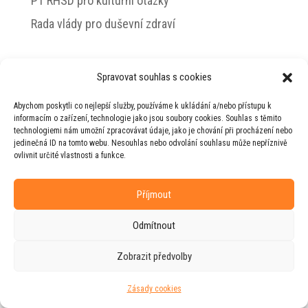
PT RHSD pro kulturní otázky
Rada vlády pro duševní zdraví
Spravovat souhlas s cookies
© 2026 Jiří Horecký – Osobní stránky Jiřího
Abychom poskytli co nejlepší služby, používáme k ukládání a/nebo přístupu k
Horeckého
informacím o zařízení, technologie jako jsou soubory cookies. Souhlas s těmito
technologiemi nám umožní zpracovávat údaje, jako je chování při procházení nebo
Web vytvořila firma
RUDI
ve spolupráci s
jedinečná ID na tomto webu. Nesouhlas nebo odvolání souhlasu může nepříznivě
agenturou
ZEST BRAND
.
ovlivnit určité vlastnosti a funkce.
Příjmout
Odmítnout
Zobrazit předvolby
Zásady cookies