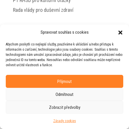
PT RHSD pro kulturní otázky
Rada vlády pro duševní zdraví
Spravovat souhlas s cookies
© 2026 Jiří Horecký – Osobní stránky Jiřího
Abychom poskytli co nejlepší služby, používáme k ukládání a/nebo přístupu k
Horeckého
informacím o zařízení, technologie jako jsou soubory cookies. Souhlas s těmito
technologiemi nám umožní zpracovávat údaje, jako je chování při procházení nebo
Web vytvořila firma
RUDI
ve spolupráci s
jedinečná ID na tomto webu. Nesouhlas nebo odvolání souhlasu může nepříznivě
agenturou
ZEST BRAND
.
ovlivnit určité vlastnosti a funkce.
Příjmout
Odmítnout
Zobrazit předvolby
Zásady cookies