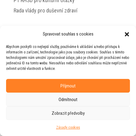
PT RHSD pro kulturní otázky
Rada vlády pro duševní zdraví
Spravovat souhlas s cookies
© 2026 Jiří Horecký – Osobní stránky Jiřího
Abychom poskytli co nejlepší služby, používáme k ukládání a/nebo přístupu k
Horeckého
informacím o zařízení, technologie jako jsou soubory cookies. Souhlas s těmito
technologiemi nám umožní zpracovávat údaje, jako je chování při procházení nebo
Web vytvořila firma
RUDI
ve spolupráci s
jedinečná ID na tomto webu. Nesouhlas nebo odvolání souhlasu může nepříznivě
agenturou
ZEST BRAND
.
ovlivnit určité vlastnosti a funkce.
Příjmout
Odmítnout
Zobrazit předvolby
Zásady cookies