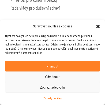
PT RHSD pro kulturní otázky
Rada vlády pro duševní zdraví
Spravovat souhlas s cookies
© 2026 Jiří Horecký – Osobní stránky Jiřího
Abychom poskytli co nejlepší služby, používáme k ukládání a/nebo přístupu k
Horeckého
informacím o zařízení, technologie jako jsou soubory cookies. Souhlas s těmito
technologiemi nám umožní zpracovávat údaje, jako je chování při procházení nebo
Web vytvořila firma
RUDI
ve spolupráci s
jedinečná ID na tomto webu. Nesouhlas nebo odvolání souhlasu může nepříznivě
agenturou
ZEST BRAND
.
ovlivnit určité vlastnosti a funkce.
Příjmout
Odmítnout
Zobrazit předvolby
Zásady cookies