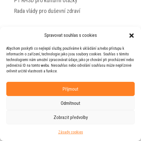
PT RHSD pro kulturní otázky
Rada vlády pro duševní zdraví
Spravovat souhlas s cookies
© 2026 Jiří Horecký – Osobní stránky Jiřího
Abychom poskytli co nejlepší služby, používáme k ukládání a/nebo přístupu k
Horeckého
informacím o zařízení, technologie jako jsou soubory cookies. Souhlas s těmito
technologiemi nám umožní zpracovávat údaje, jako je chování při procházení nebo
Web vytvořila firma
RUDI
ve spolupráci s
jedinečná ID na tomto webu. Nesouhlas nebo odvolání souhlasu může nepříznivě
agenturou
ZEST BRAND
.
ovlivnit určité vlastnosti a funkce.
Příjmout
Odmítnout
Zobrazit předvolby
Zásady cookies