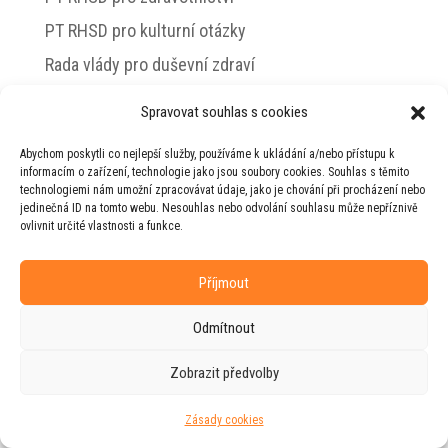
PT RHSD pro kulturní otázky
Rada vlády pro duševní zdraví
Spravovat souhlas s cookies
Abychom poskytli co nejlepší služby, používáme k ukládání a/nebo přístupu k
© 2026 Jiří Horecký – Osobní stránky Jiřího
informacím o zařízení, technologie jako jsou soubory cookies. Souhlas s těmito
Horeckého
technologiemi nám umožní zpracovávat údaje, jako je chování při procházení nebo
jedinečná ID na tomto webu. Nesouhlas nebo odvolání souhlasu může nepříznivě
Web vytvořila firma
RUDI
ve spolupráci s
ovlivnit určité vlastnosti a funkce.
agenturou
ZEST BRAND
.
Příjmout
Odmítnout
Zobrazit předvolby
Zásady cookies