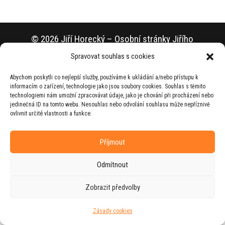
© 2026 Jiří Horecký – Osobní stránky Jiřího
Horeckého
Spravovat souhlas s cookies
Web vytvořila firma
RUDI
ve spolupráci s
Abychom poskytli co nejlepší služby, používáme k ukládání a/nebo přístupu k
agenturou
ZEST BRAND
.
informacím o zařízení, technologie jako jsou soubory cookies. Souhlas s těmito
technologiemi nám umožní zpracovávat údaje, jako je chování při procházení nebo
jedinečná ID na tomto webu. Nesouhlas nebo odvolání souhlasu může nepříznivě
ovlivnit určité vlastnosti a funkce.
Příjmout
Odmítnout
Zobrazit předvolby
Zásady cookies