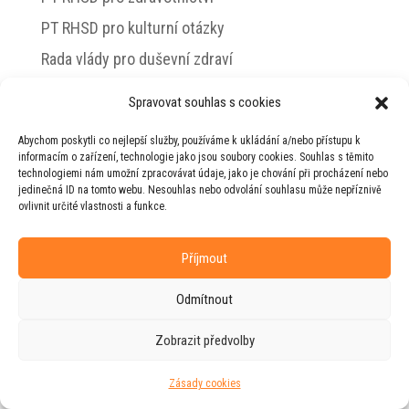
PT RHSD pro kulturní otázky
Rada vlády pro duševní zdraví
Spravovat souhlas s cookies
Abychom poskytli co nejlepší služby, používáme k ukládání a/nebo přístupu k
© 2026 Jiří Horecký – Osobní stránky Jiřího
informacím o zařízení, technologie jako jsou soubory cookies. Souhlas s těmito
Horeckého
technologiemi nám umožní zpracovávat údaje, jako je chování při procházení nebo
jedinečná ID na tomto webu. Nesouhlas nebo odvolání souhlasu může nepříznivě
Web vytvořila firma
RUDI
ve spolupráci s
ovlivnit určité vlastnosti a funkce.
agenturou
ZEST BRAND
.
Příjmout
Odmítnout
Zobrazit předvolby
Zásady cookies