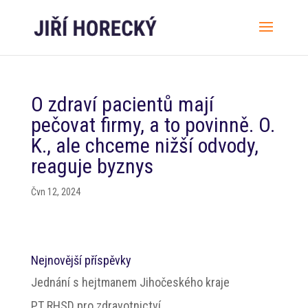
O zdraví pacientů mají
pečovat firmy, a to povinně. O.
K., ale chceme nižší odvody,
reaguje byznys
Čvn 12, 2024
Nejnovější příspěvky
Jednání s hejtmanem Jihočeského kraje
PT RHSD pro zdravotnictví