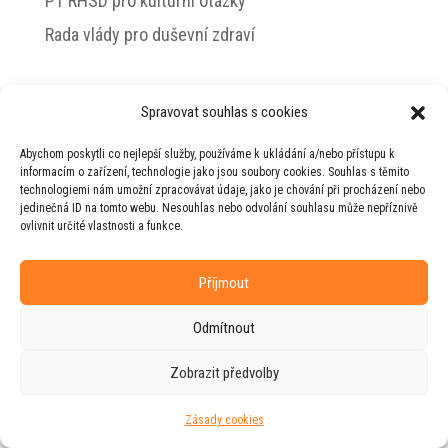
PT RHSD pro kulturní otázky
Rada vlády pro duševní zdraví
Spravovat souhlas s cookies
© 2026 Jiří Horecký – Osobní stránky Jiřího
Abychom poskytli co nejlepší služby, používáme k ukládání a/nebo přístupu k
Horeckého
informacím o zařízení, technologie jako jsou soubory cookies. Souhlas s těmito
technologiemi nám umožní zpracovávat údaje, jako je chování při procházení nebo
Web vytvořila firma
RUDI
ve spolupráci s
jedinečná ID na tomto webu. Nesouhlas nebo odvolání souhlasu může nepříznivě
agenturou
ZEST BRAND
.
ovlivnit určité vlastnosti a funkce.
Příjmout
Odmítnout
Zobrazit předvolby
Zásady cookies