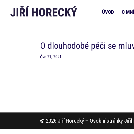
ÚVOD
O MN
O dlouhodobé péči se mluv
Čvn 21, 2021
© 2026 Jiří Horecký – Osobní stránky Jiř