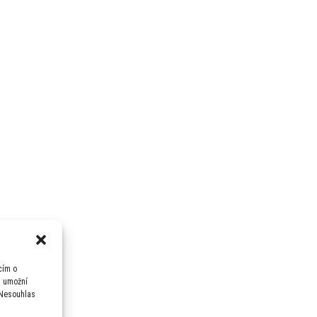
cím o
m umožní
 Nesouhlas