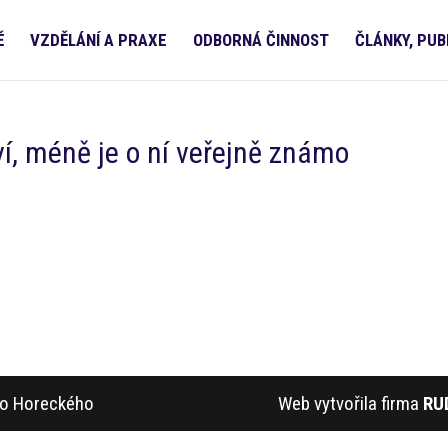
Ě
VZDĚLÁNÍ A PRAXE
ODBORNÁ ČINNOST
ČLÁNKY, PUB
í, méně je o ní veřejně známo
ího Horeckého
Web vytvořila firma
RU