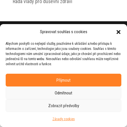
Rada vlády pro duševní zdraví
© 2026 Jiří Horecký – Osobní stránky Jiřího
Spravovat souhlas s cookies
Horeckého
Abychom poskytli co nejlepší služby, používáme k ukládání a/nebo přístupu k
Web vytvořila firma
RUDI
ve spolupráci s
informacím o zařízení, technologie jako jsou soubory cookies. Souhlas s těmito
agenturou
ZEST BRAND
.
technologiemi nám umožní zpracovávat údaje, jako je chování při procházení nebo
jedinečná ID na tomto webu. Nesouhlas nebo odvolání souhlasu může nepříznivě
ovlivnit určité vlastnosti a funkce.
Příjmout
Odmítnout
Zobrazit předvolby
Zásady cookies