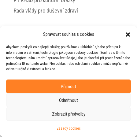
PT RHSD pro kulturní otázky
Rada vlády pro duševní zdraví
Spravovat souhlas s cookies
© 2026 Jiří Horecký – Osobní stránky Jiřího
Abychom poskytli co nejlepší služby, používáme k ukládání a/nebo přístupu k
Horeckého
informacím o zařízení, technologie jako jsou soubory cookies. Souhlas s těmito
technologiemi nám umožní zpracovávat údaje, jako je chování při procházení nebo
Web vytvořila firma
RUDI
ve spolupráci s
jedinečná ID na tomto webu. Nesouhlas nebo odvolání souhlasu může nepříznivě
agenturou
ZEST BRAND
.
ovlivnit určité vlastnosti a funkce.
Příjmout
Odmítnout
Zobrazit předvolby
Zásady cookies