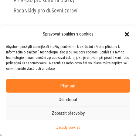
PT RHSD pro kulturní otázky
Rada vlády pro duševní zdraví
Spravovat souhlas s cookies
© 2026 Jiří Horecký – Osobní stránky Jiřího
Abychom poskytli co nejlepší služby, používáme k ukládání a/nebo přístupu k
Horeckého
informacím o zařízení, technologie jako jsou soubory cookies. Souhlas s těmito
technologiemi nám umožní zpracovávat údaje, jako je chování při procházení nebo
Web vytvořila firma
RUDI
ve spolupráci s
jedinečná ID na tomto webu. Nesouhlas nebo odvolání souhlasu může nepříznivě
agenturou
ZEST BRAND
.
ovlivnit určité vlastnosti a funkce.
Příjmout
Odmítnout
Zobrazit předvolby
Zásady cookies