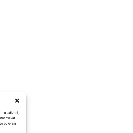
m o zařízení,
zpracovávat
bo odvolání