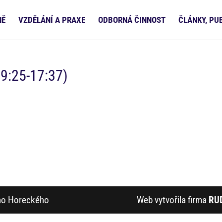
NĚ
VZDĚLÁNÍ A PRAXE
ODBORNÁ ČINNOST
ČLÁNKY, PU
09:25-17:37)
ího Horeckého
Web vytvořila firma
RU