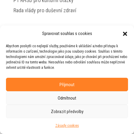
PT RHSD pro kulturní otázky
Rada vlády pro duševní zdraví
Spravovat souhlas s cookies
© 2026 Jiří Horecký – Osobní stránky Jiřího
Abychom poskytli co nejlepší služby, používáme k ukládání a/nebo přístupu k
Horeckého
informacím o zařízení, technologie jako jsou soubory cookies. Souhlas s těmito
technologiemi nám umožní zpracovávat údaje, jako je chování při procházení nebo
Web vytvořila firma
RUDI
ve spolupráci s
jedinečná ID na tomto webu. Nesouhlas nebo odvolání souhlasu může nepříznivě
agenturou
ZEST BRAND
.
ovlivnit určité vlastnosti a funkce.
Příjmout
Odmítnout
Zobrazit předvolby
Zásady cookies