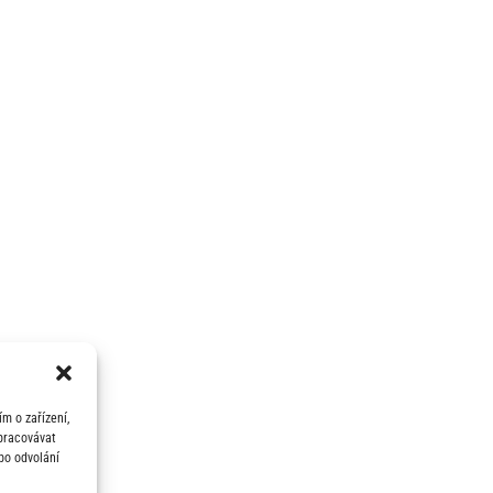
m o zařízení,
zpracovávat
bo odvolání