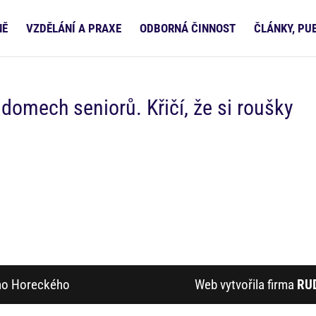
NĚ
VZDĚLÁNÍ A PRAXE
ODBORNÁ ČINNOST
ČLÁNKY, PU
omech seniorů. Křičí, že si roušky
ího Horeckého
Web vytvořila firma
RU