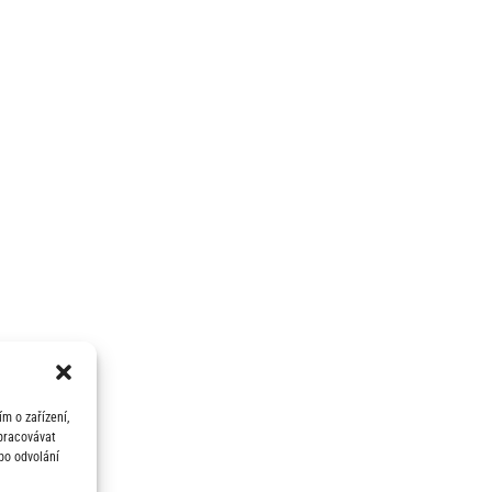
m o zařízení,
zpracovávat
bo odvolání