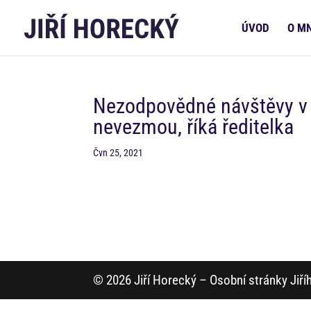
ÚVOD
O M
Nezodpovědné návštěvy v d
nevezmou, říká ředitelka
Čvn 25, 2021
© 2026 Jiří Horecký – Osobní stránky Jiř